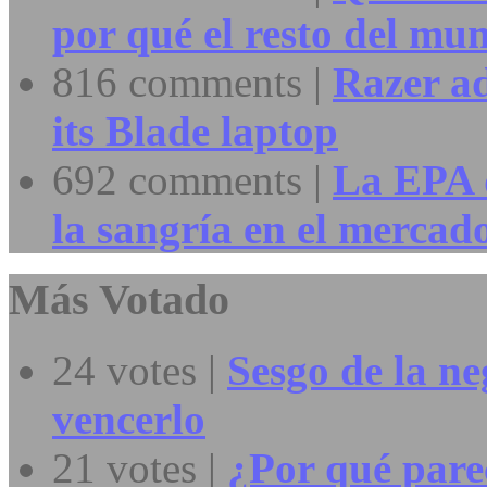
por qué el resto del mu
816 comments |
Razer a
its Blade laptop
692 comments |
La EPA 
la sangría en el mercad
Más Votado
24 votes |
Sesgo de la ne
vencerlo
21 votes |
¿Por qué parec